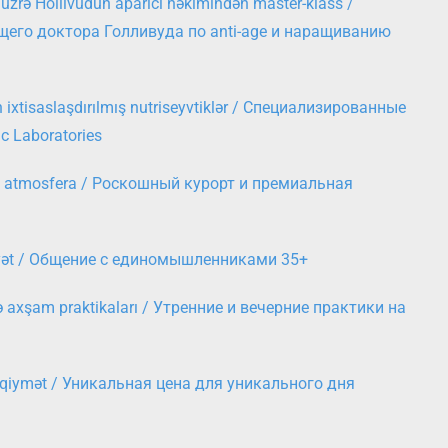
ı üzrə Hollivudun aparıcı həkimindən master-klass /
щего доктора Голливуда по anti-age и наращиванию
n ixtisaslaşdırılmış nutriseyvtiklər / Специализированные
c Laboratories
um atmosfera / Роскошный курорт и премиальная
siyyət / Общение с единомышленниками 35+
və axşam praktikaları / Утренние и вечерние практики на
l qiymət / Уникальная цена для уникального дня