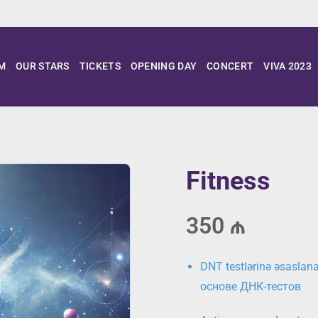
M
OUR STARS
TICKETS
OPENING DAY
CONCERT
VIVA 2023
Fitness
350 ₼
DNT testlərinə əsasla
основе ДНК-тестов