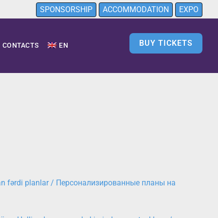
SPONSORSHIP
ACCOMMODATION
EXPO
BUY TICKETS
CONTACTS
EN
nan fərdi planlar / Персонализированные планы на