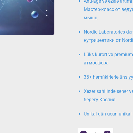
Anti-age və əzələ artım
Мастер-класс от веду
мышц
Nordic Laboratories-də
нутрицевтики от Nordi
Lüks kurort və premi
атмосфера
35+ həmfikirlərlə ün
Xəzər sahilində səhər 
берегу Каспия
Unikal gün üçün unika